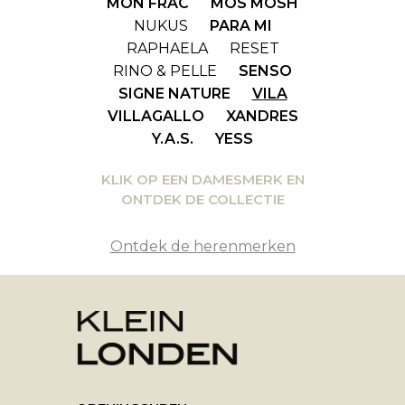
MON FRAC
MOS MOSH
NUKUS
PARA MI
RAPHAELA
RESET
RINO & PELLE
SENSO
SIGNE NATURE
VILA
VILLAGALLO
XANDRES
Y.A.S.
YESS
KLIK OP EEN DAMESMERK EN
ONTDEK DE COLLECTIE
Ontdek de herenmerken