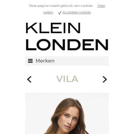
Deze pagina maakt gebruik van cookies.
Meer
weten
Accepteer cookies
Merken
VILA