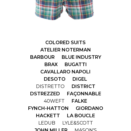
COLORED SUITS
ATELIER NOTERMAN
BARBOUR
BLUE INDUSTRY
BRAX
BUGATTI
CAVALLARO NAPOLI
DESOTO
DIGEL
DISTRETTO
DISTRICT
DSTREZZED
FAÇONNABLE
40WEFT
FALKE
FYNCH-HATTON
GIORDANO
HACKETT
LA BOUCLE
LEDUB
LYLE&SCOTT
JOHN MILLER
MASON'S